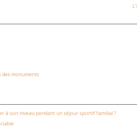
L’
hes des monuments
r à son niveau pendant un séjour sportif familial ?
éciable